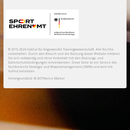
© 2015-2026 Institut für Angewandte Trainingswissenschaft. Alle Rechte
vorbehalten. Durch den Besuch und die Nutzung dieser Website erklären
Sie sich vollständig und ohne Vorbehalt mit den Nutzungs- und
Datenschutzbedingungen einverstanden. Diese Seite ist ein Service des
Fachbereichs
Strategie und Wissensmanagement (SWM)
und wird mit
VuFind betrieben
.
Hintergrundbild: © IAT/Patrice Marker