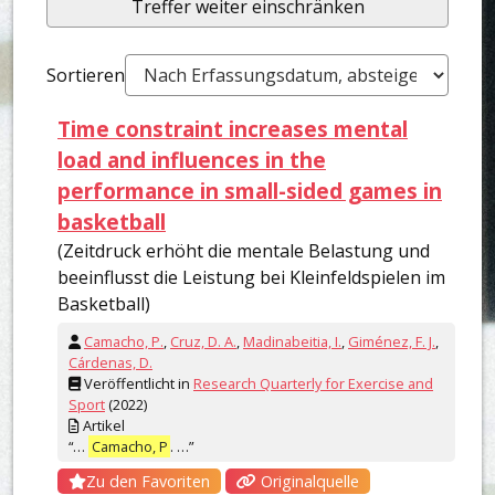
Treffer weiter einschränken
Sortieren
Time constraint increases mental
load and influences in the
performance in small-sided games in
basketball
(Zeitdruck erhöht die mentale Belastung und
beeinflusst die Leistung bei Kleinfeldspielen im
Basketball)
Camacho, P.
,
Cruz, D. A.
,
Madinabeitia, I.
,
Giménez, F. J.
,
Cárdenas, D.
Veröffentlicht in
Research Quarterly for Exercise and
Sport
(2022)
Artikel
“…
Camacho, P
. …”
Zu den Favoriten
Originalquelle